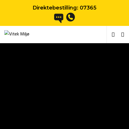
Direktebestilling:
07365