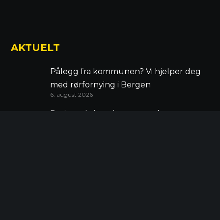
AKTUELT
Pålegg fra kommunen? Vi hjelper deg
med rørfornying i Bergen
6. august 2026
Rørinspeksjon gir tryggere bygg og
færre overraskelser
12. mai 2026
Vestlandsentreprenøren AS selger Vitek
Miljø AS til Serwent Group
13. november 2025