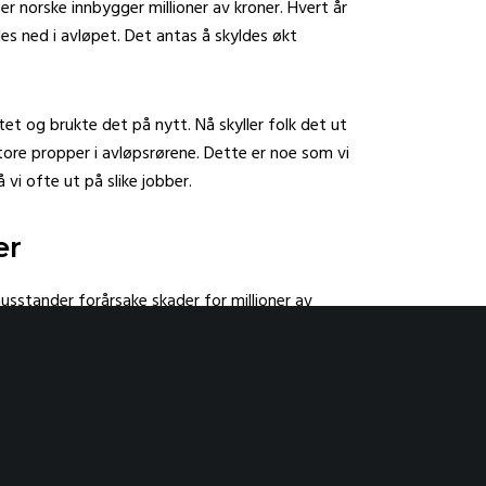
er norske innbygger millioner av kroner. Hvert år
es ned i avløpet. Det antas å skyldes økt
tet og brukte det på nytt. Nå skyller folk det ut
tore propper i avløpsrørene. Dette er noe som vi
å vi ofte ut på slike jobber.
er
 husstander forårsake skader for millioner av
 enebolig hvor hovedledningen hadde gått tett.
appetrinn i kjelleretasjen. Skadefirmaet som
 redde taket i kjelleren. Det sier seg selv at