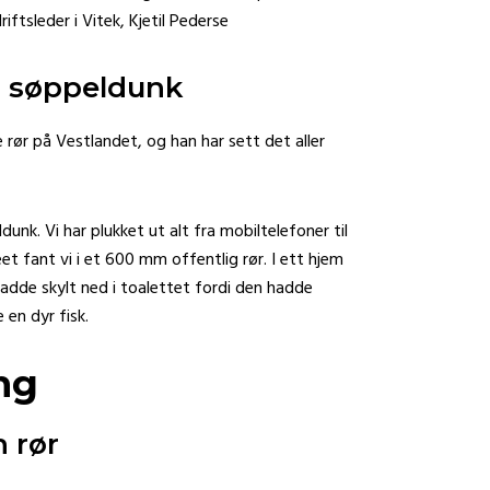
ftsleder i Vitek, Kjetil Pederse
n søppeldunk
e rør på Vestlandet, og han har sett det aller
unk. Vi har plukket ut alt fra mobiltelefoner til
eet fant vi i et 600 mm offentlig rør. I ett hjem
hadde skylt ned i toalettet fordi den hadde
 en dyr fisk.
n rør