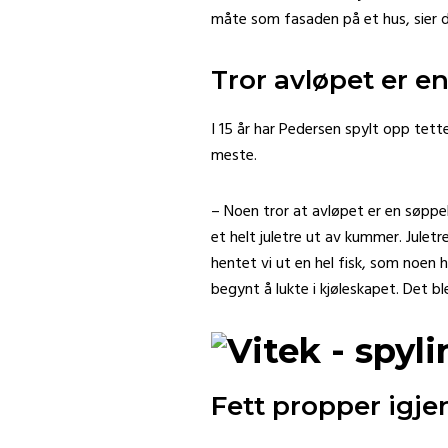
måte som fasaden på et hus, sier dri
Tror avløpet er e
I 15 år har Pedersen spylt opp tett
meste.
– Noen tror at avløpet er en søppeld
et helt juletre ut av kummer. Juletr
hentet vi ut en hel fisk, som noen 
begynt å lukte i kjøleskapet. Det ble
Fett propper igje