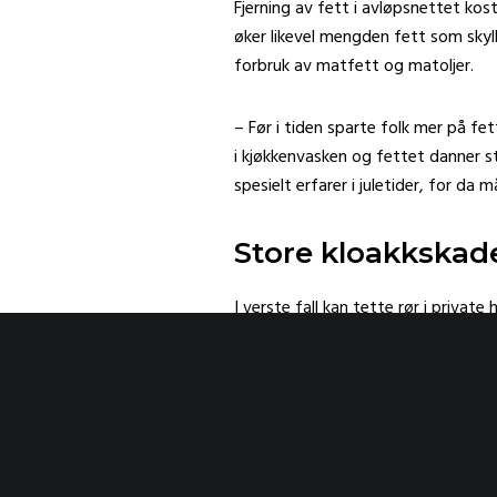
Fjerning av fett i avløpsnettet kost
øker likevel mengden fett som skyll
forbruk av matfett og matoljer.
– Før i tiden sparte folk mer på fet
i kjøkkenvasken og fettet danner s
spesielt erfarer i juletider, for da m
Store kloakkskad
I verste fall kan tette rør i private
kroner.
– I fjor var vi ute på en jobb i en
Her stod kloakken opp til tredje tr
hadde fått jobben, håpet at de kunne
det ikke gikk an å bo i huset.