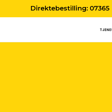
Direktebestilling:
07365
TJENE