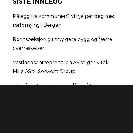
SISTE INNLEGG
Pålegg fra kommunen? Vi hjelper deg med
rørfornying i Bergen
Rørinspeksjon gir tryggere bygg og færre
overraskelser
Vestlandsentreprenøren AS selger Vitek
Miljø AS til Serwent Group
Sørg for tømming av sandfang før
høstregnet setter inn
Bli med og led laget vårt! Vi søker driftsleder
til sug og spyl